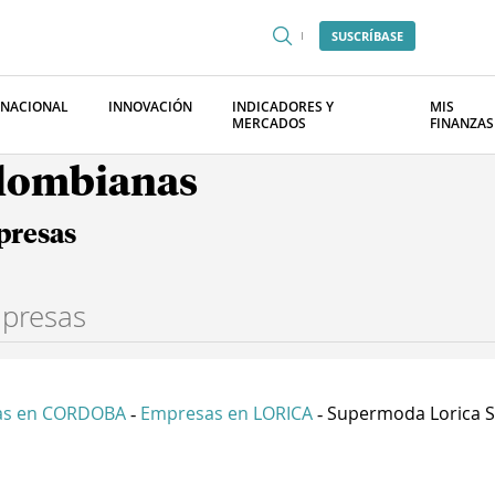
SUSCRÍBASE
RNACIONAL
INNOVACIÓN
INDICADORES Y
MIS
MERCADOS
FINANZAS
olombianas
presas
as en CORDOBA
Empresas en LORICA
Supermoda Lorica S 
-
-