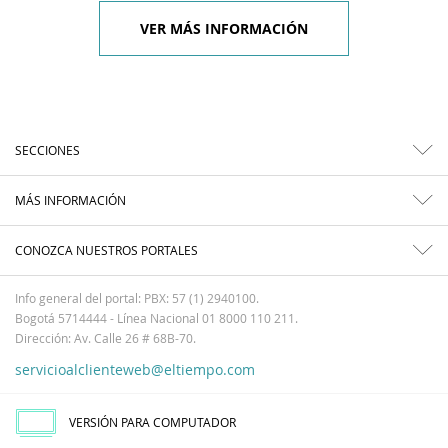
VER MÁS INFORMACIÓN
SECCIONES
MÁS INFORMACIÓN
CONOZCA NUESTROS PORTALES
Info general del portal: PBX: 57 (1) 2940100.
Bogotá 5714444 - Línea Nacional 01 8000 110 211.
Dirección: Av. Calle 26 # 68B-70.
servicioalclienteweb@eltiempo.com
VERSIÓN PARA COMPUTADOR