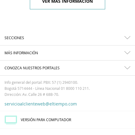
VER MÁS INFORMACIÓN
SECCIONES
MÁS INFORMACIÓN
CONOZCA NUESTROS PORTALES
Info general del portal: PBX: 57 (1) 2940100.
Bogotá 5714444 - Línea Nacional 01 8000 110 211.
Dirección: Av. Calle 26 # 68B-70.
servicioalclienteweb@eltiempo.com
VERSIÓN PARA COMPUTADOR