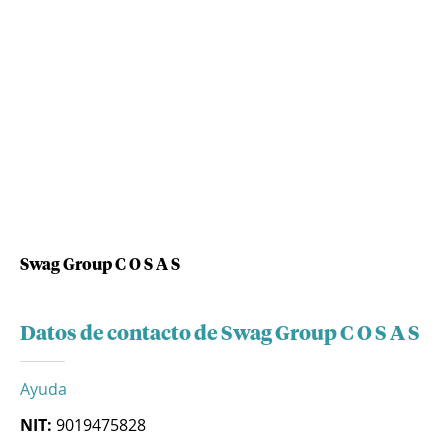
Swag Group C O S A S
Datos de contacto de Swag Group C O S A S
Ayuda
NIT:
9019475828