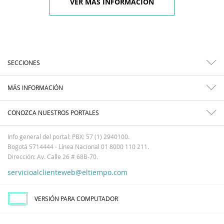
VER MÁS INFORMACIÓN
SECCIONES
MÁS INFORMACIÓN
CONOZCA NUESTROS PORTALES
Info general del portal: PBX: 57 (1) 2940100.
Bogotá 5714444 - Línea Nacional 01 8000 110 211.
Dirección: Av. Calle 26 # 68B-70.
servicioalclienteweb@eltiempo.com
VERSIÓN PARA COMPUTADOR