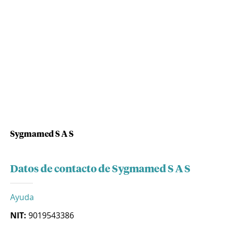
Sygmamed S A S
Datos de contacto de Sygmamed S A S
Ayuda
NIT:
9019543386