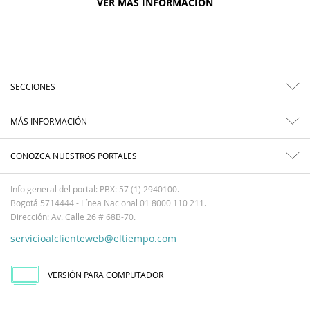
VER MÁS INFORMACIÓN
SECCIONES
MÁS INFORMACIÓN
CONOZCA NUESTROS PORTALES
Info general del portal: PBX: 57 (1) 2940100.
Bogotá 5714444 - Línea Nacional 01 8000 110 211.
Dirección: Av. Calle 26 # 68B-70.
servicioalclienteweb@eltiempo.com
VERSIÓN PARA COMPUTADOR