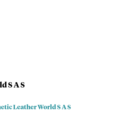
d S A S
etic Leather World S A S