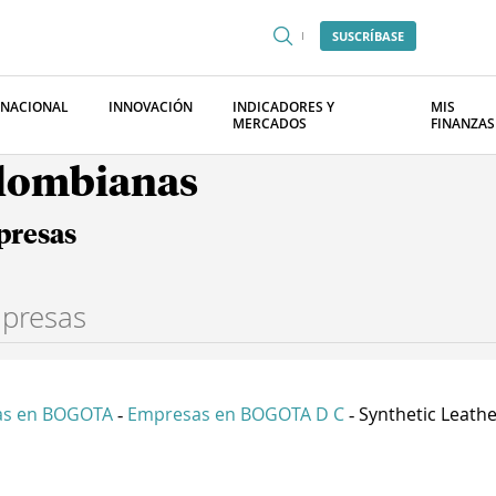
SUSCRÍBASE
RNACIONAL
INNOVACIÓN
INDICADORES Y
MIS
MERCADOS
FINANZAS
olombianas
presas
as en BOGOTA
Empresas en BOGOTA D C
Synthetic Leathe
-
-