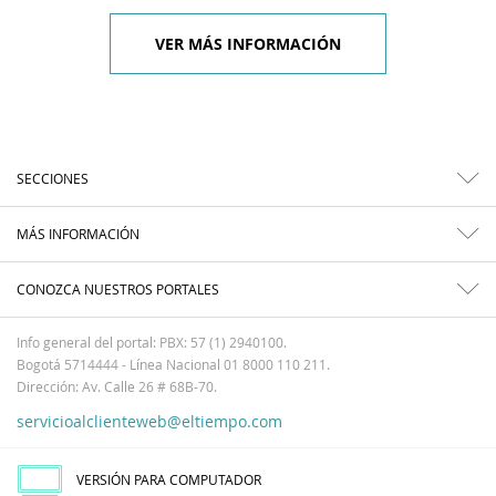
VER MÁS INFORMACIÓN
SECCIONES
MÁS INFORMACIÓN
CONOZCA NUESTROS PORTALES
Info general del portal: PBX: 57 (1) 2940100.
Bogotá 5714444 - Línea Nacional 01 8000 110 211.
Dirección: Av. Calle 26 # 68B-70.
servicioalclienteweb@eltiempo.com
VERSIÓN PARA COMPUTADOR