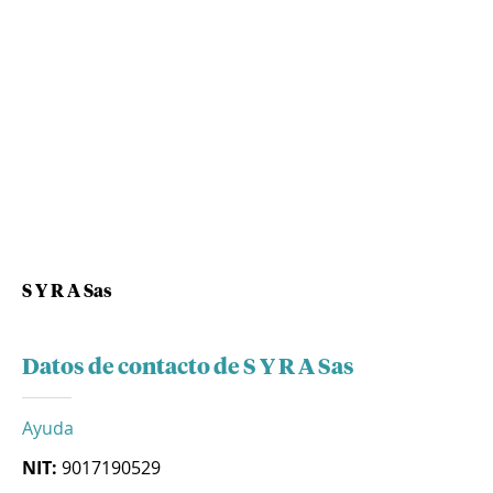
S Y R A Sas
Datos de contacto de S Y R A Sas
Ayuda
NIT:
9017190529