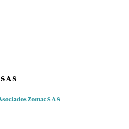
S A S
 Asociados Zomac S A S