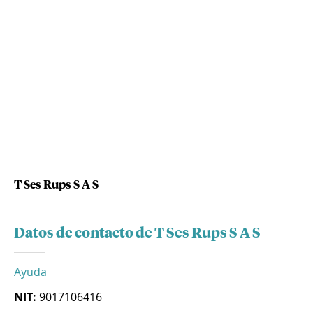
T Ses Rups S A S
Datos de contacto de T Ses Rups S A S
Ayuda
NIT:
9017106416