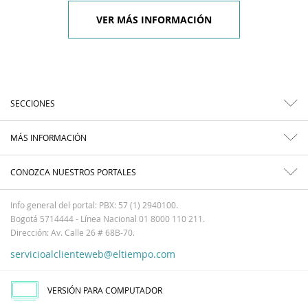
VER MÁS INFORMACIÓN
SECCIONES
MÁS INFORMACIÓN
CONOZCA NUESTROS PORTALES
Info general del portal: PBX: 57 (1) 2940100.
Bogotá 5714444 - Línea Nacional 01 8000 110 211.
Dirección: Av. Calle 26 # 68B-70.
servicioalclienteweb@eltiempo.com
VERSIÓN PARA COMPUTADOR