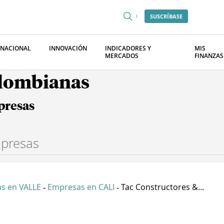
SUSCRÍBASE
RNACIONAL
INNOVACIÓN
INDICADORES Y
MIS
MERCADOS
FINANZAS
olombianas
presas
s en VALLE
Empresas en CALI
Tac Constructores &...
-
-