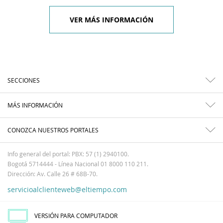
VER MÁS INFORMACIÓN
SECCIONES
MÁS INFORMACIÓN
CONOZCA NUESTROS PORTALES
Info general del portal: PBX: 57 (1) 2940100.
Bogotá 5714444 - Línea Nacional 01 8000 110 211.
Dirección: Av. Calle 26 # 68B-70.
servicioalclienteweb@eltiempo.com
VERSIÓN PARA COMPUTADOR