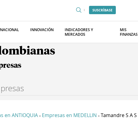
SUSCRÍBASE
RNACIONAL
INNOVACIÓN
INDICADORES Y
MIS
MERCADOS
FINANZAS
olombianas
presas
s en ANTIOQUIA
Empresas en MEDELLIN
Tamandre S A S
-
-