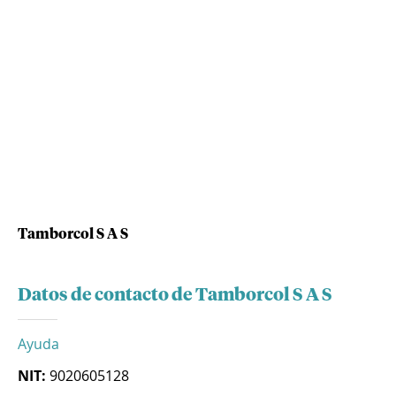
Tamborcol S A S
Datos de contacto de Tamborcol S A S
Ayuda
NIT:
9020605128