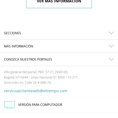
VER MÁS INFORMACIÓN
SECCIONES
MÁS INFORMACIÓN
CONOZCA NUESTROS PORTALES
Info general del portal: PBX: 57 (1) 2940100.
Bogotá 5714444 - Línea Nacional 01 8000 110 211.
Dirección: Av. Calle 26 # 68B-70.
servicioalclienteweb@eltiempo.com
VERSIÓN PARA COMPUTADOR