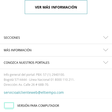
VER MÁS INFORMACIÓN
SECCIONES
MÁS INFORMACIÓN
CONOZCA NUESTROS PORTALES
Info general del portal: PBX: 57 (1) 2940100.
Bogotá 5714444 - Línea Nacional 01 8000 110 211.
Dirección: Av. Calle 26 # 68B-70.
servicioalclienteweb@eltiempo.com
VERSIÓN PARA COMPUTADOR