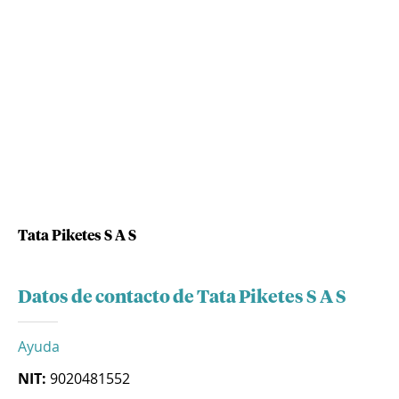
Tata Piketes S A S
Datos de contacto de Tata Piketes S A S
Ayuda
NIT:
9020481552