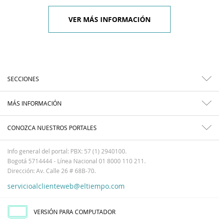
VER MÁS INFORMACIÓN
SECCIONES
MÁS INFORMACIÓN
CONOZCA NUESTROS PORTALES
Info general del portal: PBX: 57 (1) 2940100.
Bogotá 5714444 - Línea Nacional 01 8000 110 211.
Dirección: Av. Calle 26 # 68B-70.
servicioalclienteweb@eltiempo.com
VERSIÓN PARA COMPUTADOR