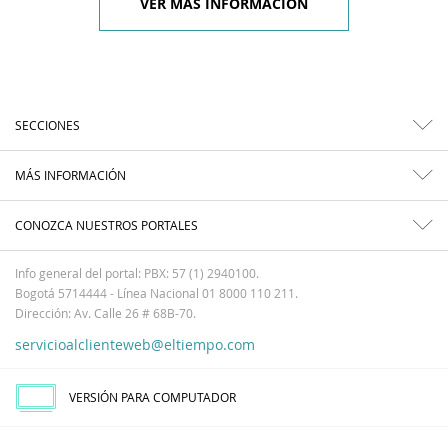
VER MÁS INFORMACIÓN
SECCIONES
MÁS INFORMACIÓN
CONOZCA NUESTROS PORTALES
Info general del portal: PBX: 57 (1) 2940100.
Bogotá 5714444 - Línea Nacional 01 8000 110 211.
Dirección: Av. Calle 26 # 68B-70.
servicioalclienteweb@eltiempo.com
VERSIÓN PARA COMPUTADOR