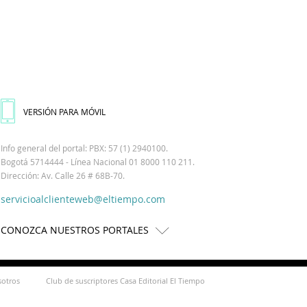
VERSIÓN PARA MÓVIL
Info general del portal: PBX: 57 (1) 2940100.
Bogotá 5714444 - Línea Nacional 01 8000 110 211.
Dirección: Av. Calle 26 # 68B-70.
servicioalclienteweb@eltiempo.com
CONOZCA NUESTROS PORTALES
sotros
Club de suscriptores Casa Editorial El Tiempo