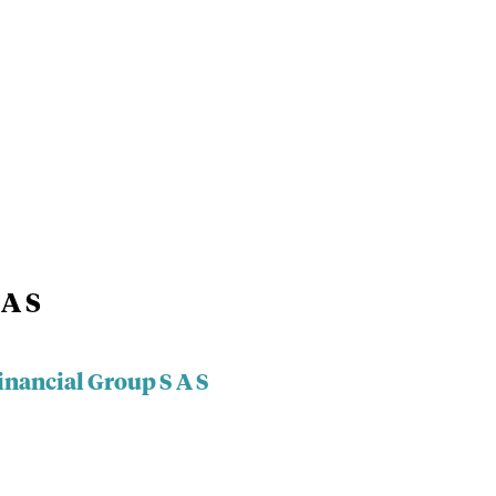
 A S
inancial Group S A S