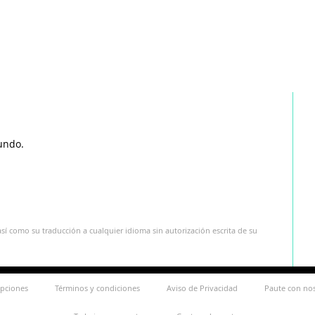
undo.
sí como su traducción a cualquier idioma sin autorización escrita de su
ipciones
Términos y condiciones
Aviso de Privacidad
Paute con no