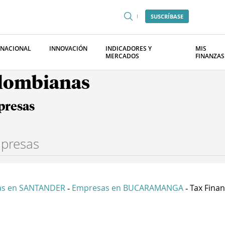
SUSCRÍBASE
RNACIONAL
INNOVACIÓN
INDICADORES Y
MIS
MERCADOS
FINANZAS
olombianas
presas
as en SANTANDER
Empresas en BUCARAMANGA
Tax Finan
-
-