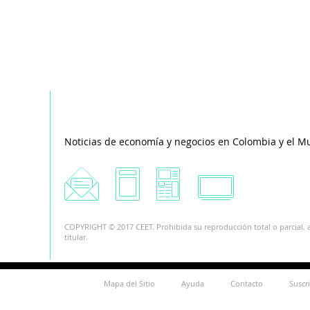
Noticias de economía y negocios en Colombia y el M
COPYRIGHT © 2017 CEET. Prohibida su reproducción total o parcial, a
titular.
Mapa del Sitio
Ayuda
Contacto
Suscr