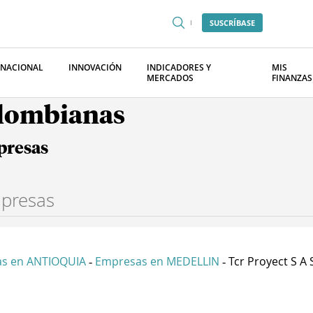
SUSCRÍBASE
RNACIONAL
INNOVACIÓN
INDICADORES Y
MIS
MERCADOS
FINANZAS
olombianas
presas
s en ANTIOQUIA
Empresas en MEDELLIN
Tcr Proyect S A 
-
-