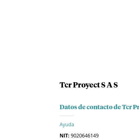
Tcr Proyect S A S
Datos de contacto de Tcr Pr
Ayuda
NIT:
9020646149