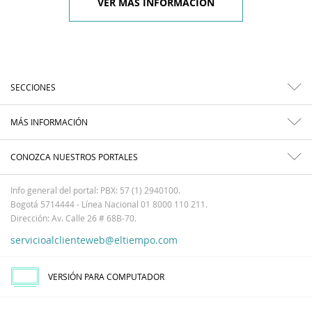
VER MÁS INFORMACIÓN
SECCIONES
MÁS INFORMACIÓN
CONOZCA NUESTROS PORTALES
Info general del portal: PBX: 57 (1) 2940100.
Bogotá 5714444 - Línea Nacional 01 8000 110 211.
Dirección: Av. Calle 26 # 68B-70.
servicioalclienteweb@eltiempo.com
VERSIÓN PARA COMPUTADOR