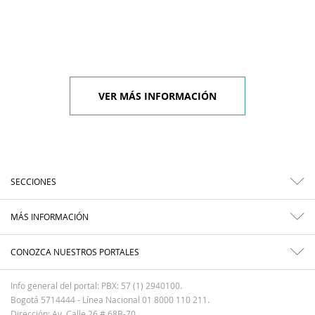
VER MÁS INFORMACIÓN
SECCIONES
MÁS INFORMACIÓN
CONOZCA NUESTROS PORTALES
Info general del portal: PBX: 57 (1) 2940100.
Bogotá 5714444 - Línea Nacional 01 8000 110 211.
Dirección: Av. Calle 26 # 68B-70.