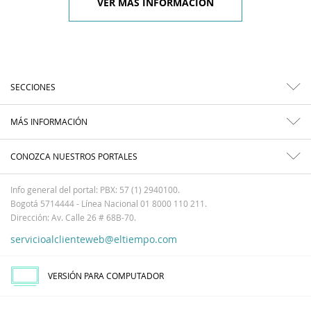
VER MÁS INFORMACIÓN
SECCIONES
MÁS INFORMACIÓN
CONOZCA NUESTROS PORTALES
Info general del portal: PBX: 57 (1) 2940100.
Bogotá 5714444 - Línea Nacional 01 8000 110 211.
Dirección: Av. Calle 26 # 68B-70.
servicioalclienteweb@eltiempo.com
VERSIÓN PARA COMPUTADOR