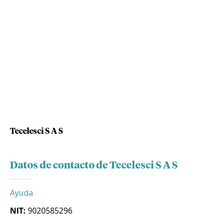
Tecelesci S A S
Datos de contacto de Tecelesci S A S
Ayuda
NIT:
9020585296