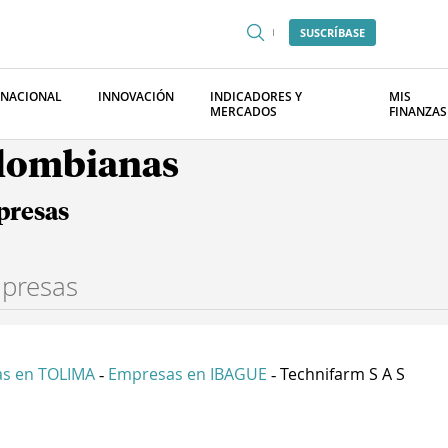
SUSCRÍBASE
RNACIONAL
INNOVACIÓN
INDICADORES Y
MIS
MERCADOS
FINANZAS
olombianas
presas
s en TOLIMA
Empresas en IBAGUE
Technifarm S A S
-
-