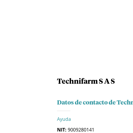
Technifarm S A S
Datos de contacto de Techn
Ayuda
NIT:
9009280141