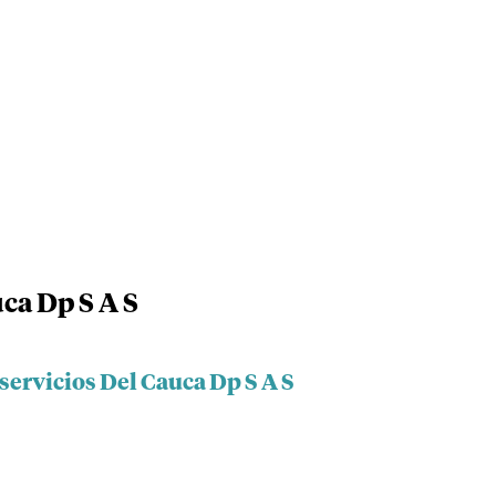
ca Dp S A S
servicios Del Cauca Dp S A S