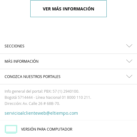
VER MÁS INFORMACIÓN
SECCIONES
MÁS INFORMACIÓN
CONOZCA NUESTROS PORTALES
Info general del portal: PBX: 57 (1) 2940100.
Bogotá 5714444 - Línea Nacional 01 8000 110 211.
Dirección: Av. Calle 26 # 68B-70.
servicioalclienteweb@eltiempo.com
VERSIÓN PARA COMPUTADOR