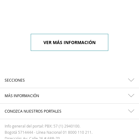
VER MÁS INFORMACIÓN
SECCIONES
MÁS INFORMACIÓN
CONOZCA NUESTROS PORTALES
Info general del portal: PBX: 57 (1) 2940100.
Bogotá 5714444 - Línea Nacional 01 8000 110 211.
Dirección: Av. Calle 26 # 68B-70.