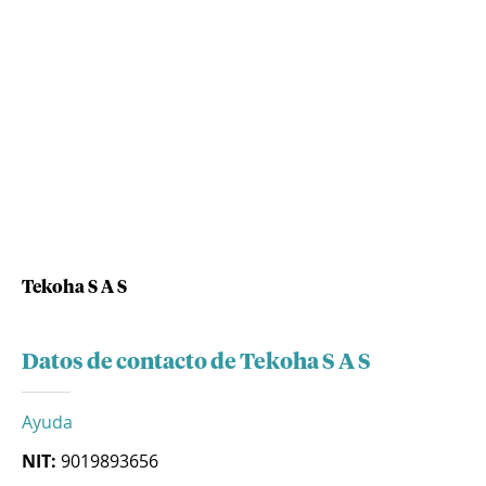
Tekoha S A S
Datos de contacto de Tekoha S A S
Ayuda
NIT:
9019893656