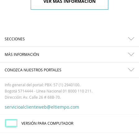
VER MÁS INFORMACIÓN
SECCIONES
MÁS INFORMACIÓN
CONOZCA NUESTROS PORTALES
Info general del portal: PBX: 57 (1) 2940100.
Bogotá 5714444 - Línea Nacional 01 8000 110 211.
Dirección: Av. Calle 26 # 68B-70.
servicioalclienteweb@eltiempo.com
VERSIÓN PARA COMPUTADOR