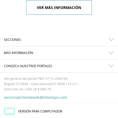
VER MÁS INFORMACIÓN
SECCIONES
MÁS INFORMACIÓN
CONOZCA NUESTROS PORTALES
Info general del portal: PBX: 57 (1) 2940100.
Bogotá 5714444 - Línea Nacional 01 8000 110 211.
Dirección: Av. Calle 26 # 68B-70.
servicioalclienteweb@eltiempo.com
VERSIÓN PARA COMPUTADOR