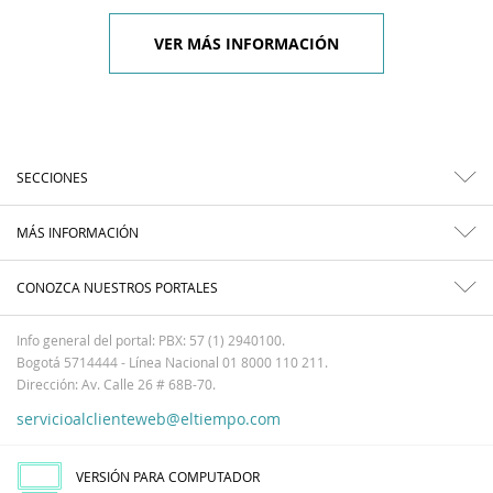
VER MÁS INFORMACIÓN
SECCIONES
MÁS INFORMACIÓN
CONOZCA NUESTROS PORTALES
Info general del portal: PBX: 57 (1) 2940100.
Bogotá 5714444 - Línea Nacional 01 8000 110 211.
Dirección: Av. Calle 26 # 68B-70.
servicioalclienteweb@eltiempo.com
VERSIÓN PARA COMPUTADOR