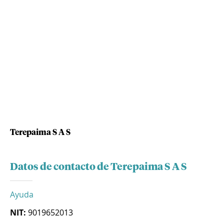
Terepaima S A S
Datos de contacto de Terepaima S A S
Ayuda
NIT:
9019652013