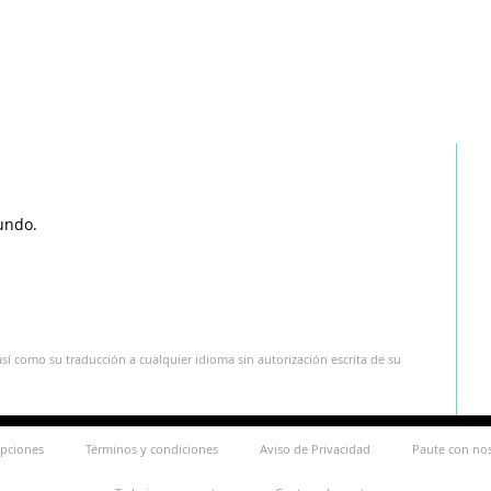
undo.
sí como su traducción a cualquier idioma sin autorización escrita de su
ipciones
Términos y condiciones
Aviso de Privacidad
Paute con no