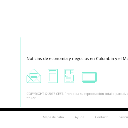
Noticias de economía y negocios en Colombia y el M
COPYRIGHT © 2017 CEET. Prohibida su reproducción total o parcial, a
titular.
Mapa del Sitio
Ayuda
Contacto
Suscr