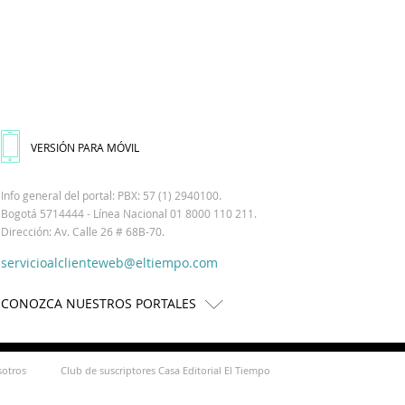
VERSIÓN PARA MÓVIL
Info general del portal: PBX: 57 (1) 2940100.
Bogotá 5714444 - Línea Nacional 01 8000 110 211.
Dirección: Av. Calle 26 # 68B-70.
servicioalclienteweb@eltiempo.com
CONOZCA NUESTROS PORTALES
sotros
Club de suscriptores Casa Editorial El Tiempo