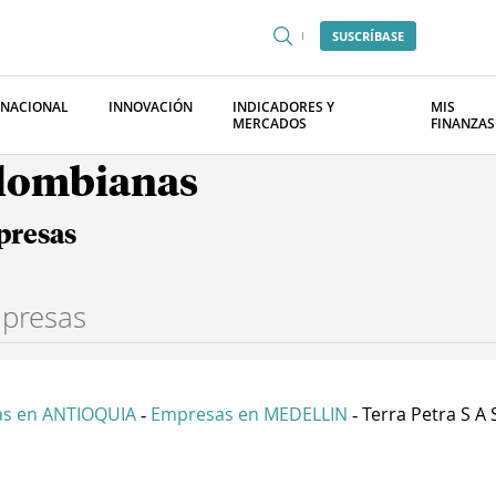
SUSCRÍBASE
RNACIONAL
INNOVACIÓN
INDICADORES Y
MIS
MERCADOS
FINANZAS
olombianas
presas
s en ANTIOQUIA
Empresas en MEDELLIN
Terra Petra S A 
-
-