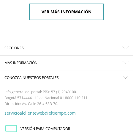
VER MÁS INFORMACIÓN
SECCIONES
MÁS INFORMACIÓN
CONOZCA NUESTROS PORTALES
Info general del portal: PBX: 57 (1) 2940100.
Bogotá 5714444 - Línea Nacional 01 8000 110 211.
Dirección: Av. Calle 26 # 68B-70.
servicioalclienteweb@eltiempo.com
VERSIÓN PARA COMPUTADOR