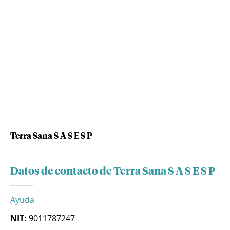
Terra Sana S A S E S P
Datos de contacto de Terra Sana S A S E S P
Ayuda
NIT:
9011787247