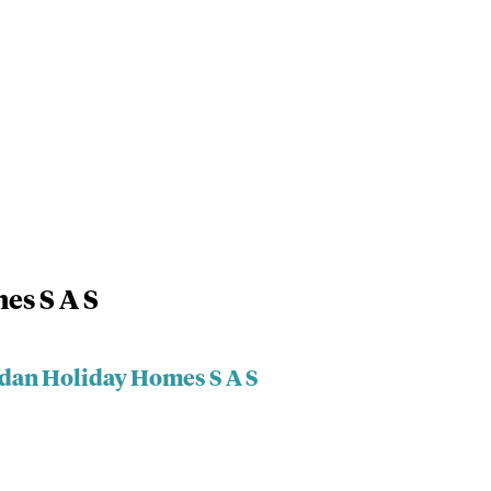
es S A S
adan Holiday Homes S A S