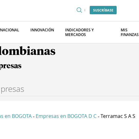
SUSCRÍBASE
RNACIONAL
INNOVACIÓN
INDICADORES Y
MIS
MERCADOS
FINANZAS
olombianas
presas
as en BOGOTA
Empresas en BOGOTA D C
Terramac S A S
-
-