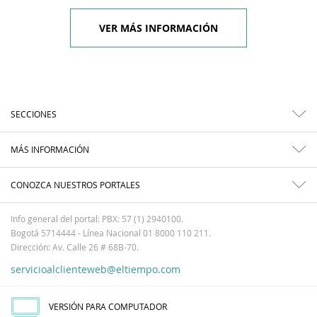
VER MÁS INFORMACIÓN
SECCIONES
MÁS INFORMACIÓN
CONOZCA NUESTROS PORTALES
Info general del portal: PBX: 57 (1) 2940100.
Bogotá 5714444 - Línea Nacional 01 8000 110 211.
Dirección: Av. Calle 26 # 68B-70.
servicioalclienteweb@eltiempo.com
VERSIÓN PARA COMPUTADOR