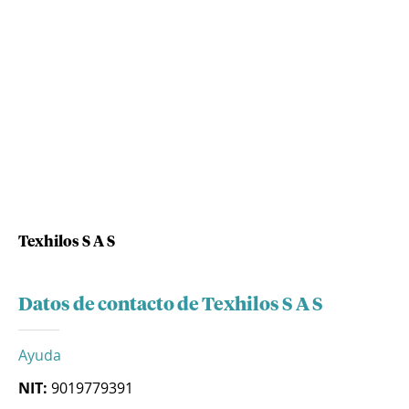
Texhilos S A S
Datos de contacto de Texhilos S A S
Ayuda
NIT:
9019779391