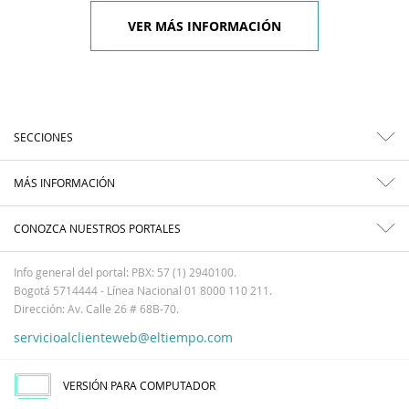
VER MÁS INFORMACIÓN
SECCIONES
MÁS INFORMACIÓN
CONOZCA NUESTROS PORTALES
Info general del portal: PBX: 57 (1) 2940100.
Bogotá 5714444 - Línea Nacional 01 8000 110 211.
Dirección: Av. Calle 26 # 68B-70.
servicioalclienteweb@eltiempo.com
VERSIÓN PARA COMPUTADOR