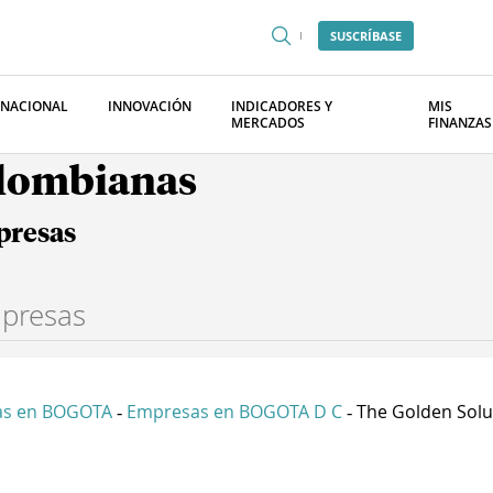
SUSCRÍBASE
RNACIONAL
INNOVACIÓN
INDICADORES Y
MIS
MERCADOS
FINANZAS
olombianas
presas
as en BOGOTA
Empresas en BOGOTA D C
The Golden Solut
-
-