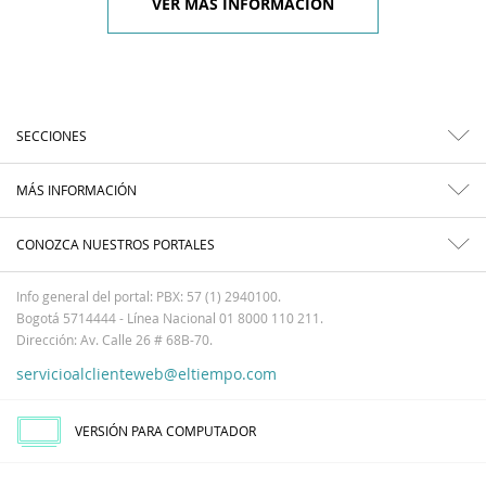
VER MÁS INFORMACIÓN
SECCIONES
MÁS INFORMACIÓN
CONOZCA NUESTROS PORTALES
Info general del portal: PBX: 57 (1) 2940100.
Bogotá 5714444 - Línea Nacional 01 8000 110 211.
Dirección: Av. Calle 26 # 68B-70.
servicioalclienteweb@eltiempo.com
VERSIÓN PARA COMPUTADOR