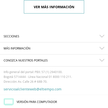
VER MÁS INFORMACIÓN
SECCIONES
MÁS INFORMACIÓN
CONOZCA NUESTROS PORTALES
Info general del portal: PBX: 57 (1) 2940100.
Bogotá 5714444 - Línea Nacional 01 8000 110 211.
Dirección: Av. Calle 26 # 68B-70.
servicioalclienteweb@eltiempo.com
VERSIÓN PARA COMPUTADOR