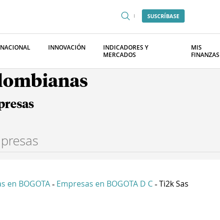
SUSCRÍBASE
RNACIONAL
INNOVACIÓN
INDICADORES Y
MIS
MERCADOS
FINANZAS
olombianas
presas
as en BOGOTA
Empresas en BOGOTA D C
Ti2k Sas
-
-