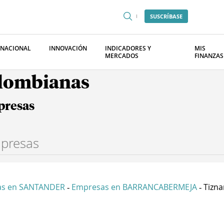
SUSCRÍBASE
RNACIONAL
INNOVACIÓN
INDICADORES Y
MIS
MERCADOS
FINANZAS
olombianas
presas
as en SANTANDER
Empresas en BARRANCABERMEJA
Tizna
-
-