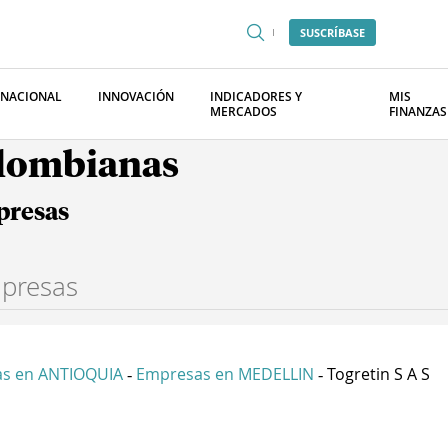
SUSCRÍBASE
RNACIONAL
INNOVACIÓN
INDICADORES Y
MIS
MERCADOS
FINANZAS
olombianas
presas
s en ANTIOQUIA
Empresas en MEDELLIN
Togretin S A S
-
-