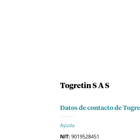
Togretin S A S
Datos de contacto de Togre
Ayuda
NIT:
9019528451