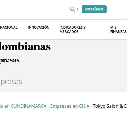
SUSCRÍBASE
RNACIONAL
INNOVACIÓN
INDICADORES Y
MIS
MERCADOS
FINANZAS
olombianas
presas
as en CUNDINAMARCA
Empresas en CHIA
Tokyo Salon & Es
-
-