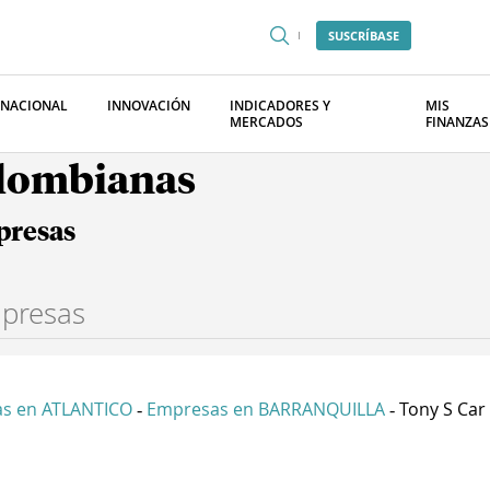
SUSCRÍBASE
RNACIONAL
INNOVACIÓN
INDICADORES Y
MIS
MERCADOS
FINANZAS
olombianas
presas
s en ATLANTICO
Empresas en BARRANQUILLA
Tony S Car 
-
-