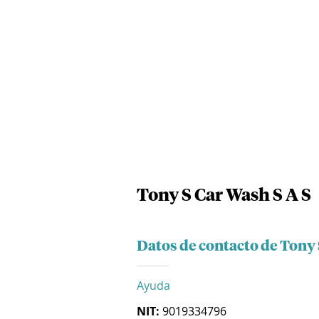
Tony S Car Wash S A S
Datos de contacto de Tony 
Ayuda
NIT:
9019334796