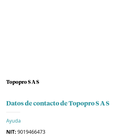
Topopro S A S
Datos de contacto de Topopro S A S
Ayuda
NIT:
9019466473