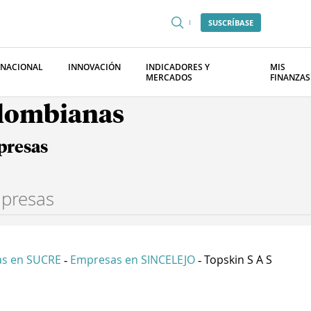
SUSCRÍBASE
RNACIONAL
INNOVACIÓN
INDICADORES Y
MIS
MERCADOS
FINANZAS
olombianas
presas
s en SUCRE
Empresas en SINCELEJO
Topskin S A S
-
-