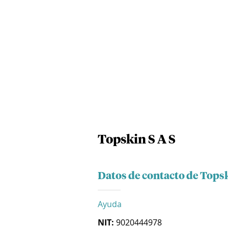
Topskin S A S
Datos de contacto de Topsk
Ayuda
NIT:
9020444978