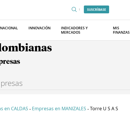
SUSCRÍBASE
RNACIONAL
INNOVACIÓN
INDICADORES Y
MIS
MERCADOS
FINANZAS
olombianas
presas
s en CALDAS
Empresas en MANIZALES
Torre U S A S
-
-