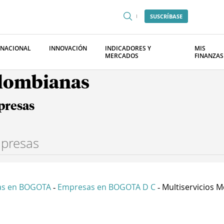
SUSCRÍBASE
RNACIONAL
INNOVACIÓN
INDICADORES Y
MIS
MERCADOS
FINANZAS
olombianas
presas
as en BOGOTA
Empresas en BOGOTA D C
Multiservicios M
-
-