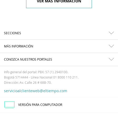
VER MÁS INFORMACIÓN
SECCIONES
MÁS INFORMACIÓN
CONOZCA NUESTROS PORTALES
Info general del portal: PBX: 57 (1) 2940100.
Bogotá 5714444 - Línea Nacional 01 8000 110 211.
Dirección: Av. Calle 26 # 68B-70.
servicioalclienteweb@eltiempo.com
VERSIÓN PARA COMPUTADOR